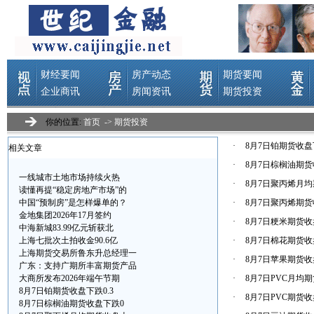
你的位置:
首页
->
期货投资
·
8月7日铂期货收盘下跌
相关文章
·
8月7日棕榈油期货收
一线城市土地市场持续火热
·
8月7日聚丙烯月均期
读懂再提“稳定房地产市场”的
中国“预制房”是怎样爆单的？
·
8月7日聚丙烯期货收
金地集团2026年17月签约
·
8月7日粳米期货收盘
中海新城83.99亿元斩获北
上海七批次土拍收金90.6亿
·
8月7日棉花期货收盘
上海期货交易所鲁东升总经理一
·
8月7日苹果期货收盘
广东：支持广期所丰富期货产品
大商所发布2026年端午节期
·
8月7日PVC月均期
8月7日铂期货收盘下跌0.3
·
8月7日PVC期货收
8月7日棕榈油期货收盘下跌0